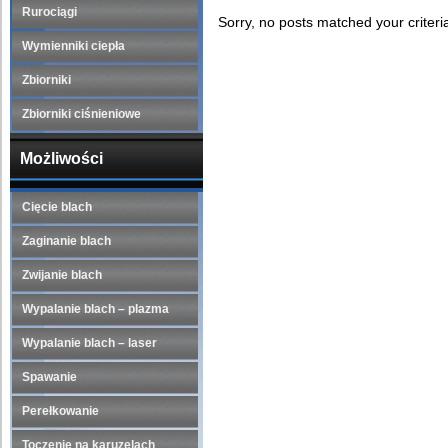
Rurociągi
Sorry, no posts matched your criteri
Wymienniki ciepła
Zbiorniki
Zbiorniki ciśnieniowe
Możliwości
Cięcie blach
Zaginanie blach
Zwijanie blach
Wypalanie blach – plazma
Wypalanie blach – laser
Spawanie
Perełkowanie
Toczenie na karuzelach