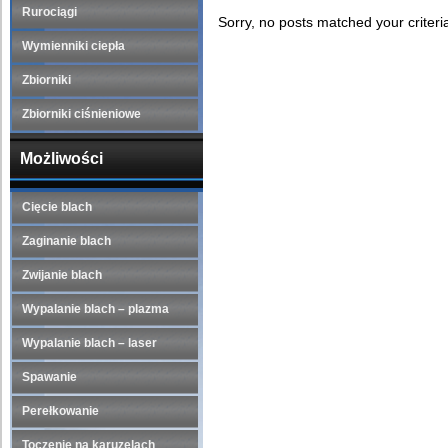
Rurociągi
Sorry, no posts matched your criteri
Wymienniki ciepła
Zbiorniki
Zbiorniki ciśnieniowe
Możliwości
Cięcie blach
Zaginanie blach
Zwijanie blach
Wypalanie blach – plazma
Wypalanie blach – laser
Spawanie
Perełkowanie
Toczenie na karuzelach