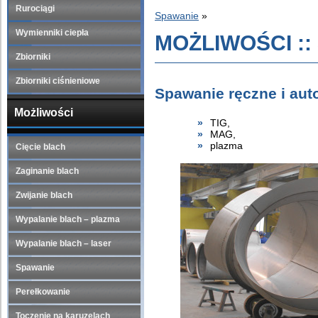
Rurociągi
Spawanie
»
Wymienniki ciepła
MOŻLIWOŚCI ::
Zbiorniki
Zbiorniki ciśnieniowe
Spawanie ręczne i au
Możliwości
TIG,
MAG,
plazma
Cięcie blach
Zaginanie blach
Zwijanie blach
Wypalanie blach – plazma
Wypalanie blach – laser
Spawanie
Perełkowanie
Toczenie na karuzelach