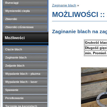
Rurociągi
Zaginanie blach
»
Wymienniki ciepła
MOŻLIWOŚCI :: 
Zbiorniki
Zbiorniki ciśnieniowe
Zaginanie blach na za
Możliwości
Grubość bla
Długość gięc
Cięcie blach
min. Promień 
Zaginanie blach
Zwijanie blach
Wypalanie blach – plazma
Wypalanie blach – laser
Spawanie
Perełkowanie
Toczenie na karuzelach