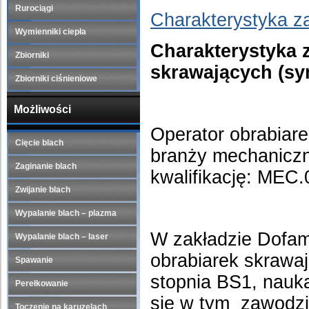
Rurociągi
Charakterystyka z
Wymienniki ciepła
Charakterystyka 
Zbiorniki
skrawających (sy
Zbiorniki ciśnieniowe
Możliwości
Operator obrabiar
Cięcie blach
branży mechanicz
Zaginanie blach
kwalifikację: MEC
Zwijanie blach
Wypalanie blach – plazma
W zakładzie Dofam
Wypalanie blach – laser
obrabiarek skrawa
Spawanie
stopnia BS1, nauka
Perełkowanie
się w tym zawodzi
Toczenie na karuzelach