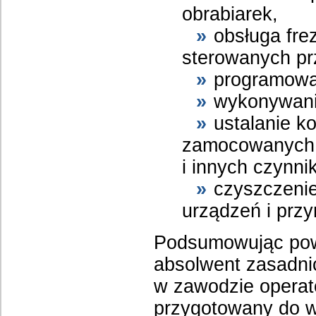
obrabiarek,
obsługa fre
sterowanych pr
programowa
wykonywanie
ustalanie k
zamocowanych w
i innych czynn
czyszczeni
urządzeń i prz
Podsumowując powy
absolwent zasadni
w zawodzie operat
przygotowany do 