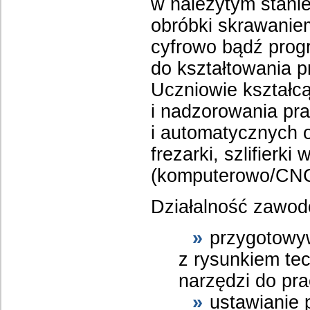
w należytym stan
obróbki skrawanie
cyfrowo bądź progr
do kształtowania p
Uczniowie kształcą
i nadzorowania pr
i automatycznych o
frezarki, szlifierk
(komputerowo/CNC
Działalność zawod
przygotowyw
z rysunkiem te
narzędzi do pra
ustawianie 