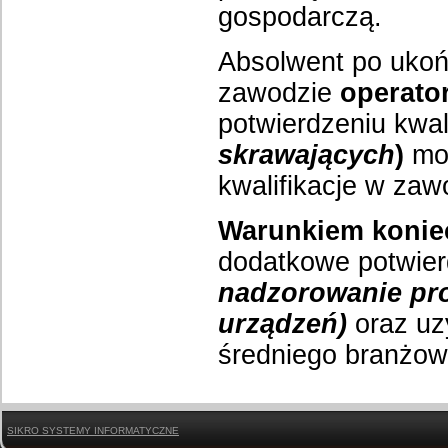
gospodarczą.
Absolwent po ukoń
zawodzie
operator
potwierdzeniu kwali
skrawających
)
moż
kwalifikacje w za
Warunkiem konie
dodatkowe potwierd
nadzorowanie pr
urządzeń)
oraz uz
średniego branżow
SIKRO SYSTEMY INFORMATYCZNE