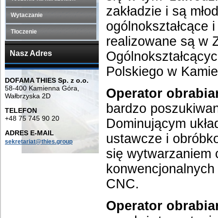
zakładzie i są mło
Wytaczanie
ogólnokształcące 
Tłoczenie
realizowane są w 
Nasz Adres
Ogólnokształcącyc
Polskiego w Kamie
DOFAMA THIES Sp. z o.o.
58-400 Kamienna Góra,
Operator obrabia
Wałbrzyska 2D
bardzo poszukiwany
TELEFON
+48 75 745 90 20
Dominującym ukła
ADRES E-MAIL
ustawcze i obróbk
sekretariat@thies.group
się wytwarzaniem 
konwencjonalnych 
CNC.
Operator obrabia