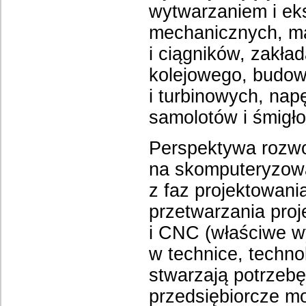
wytwarzaniem i ek
mechanicznych, m
i ciągników, zakła
kolejowego, budow
i turbinowych, na
samolotów i śmigło
Perspektywa rozwo
na skomputeryzowa
z faz projektowa
przetwarzania pro
i CNC (właściwe w
w technice, technol
stwarzają potrzebę
przedsiębiorcze m